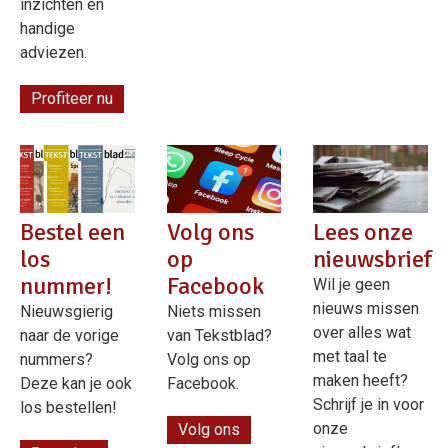
inzichten en
handige
adviezen.
Profiteer nu
Bestel een
Volg ons
Lees onze
los
op
nieuwsbrief
nummer!
Facebook
Wil je geen
nieuws missen
Nieuwsgierig
Niets missen
over alles wat
naar de vorige
van Tekstblad?
met taal te
nummers?
Volg ons op
maken heeft?
Deze kan je ook
Facebook.
Schrijf je in voor
los bestellen!
onze
Volg ons