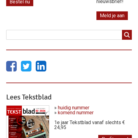
nieuwsbrief!
Bestel nu
Meld je aan
Zoeken
Zoeken
Lees Tekstblad
»
huidig nummer
»
komend nummer
1e jaar Tekstblad vanaf slechts €
24,95