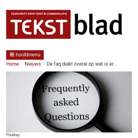
hoofdmenu
Kruimelpad
You
Home
Nieuws
De faq duikt overal op wat is er...
are
here:
Afbeelding
Pixabay