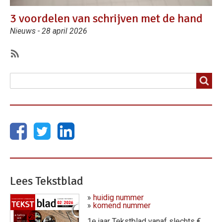
3 voordelen van schrijven met de hand
Nieuws - 28 april 2026
Subscribe
Zoeken
Zoeken
Lees Tekstblad
»
huidig nummer
»
komend nummer
1e jaar Tekstblad vanaf slechts €