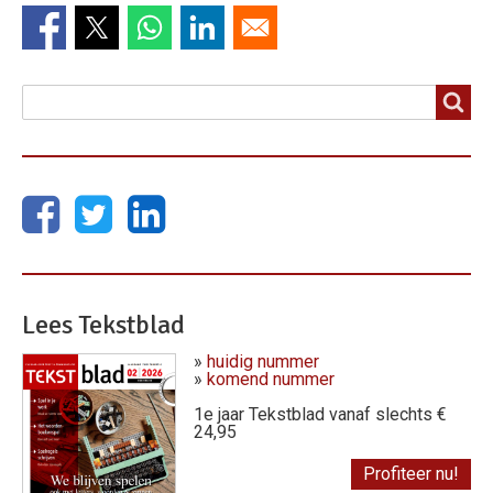
Zoeken
Zoeken
Lees Tekstblad
»
huidig nummer
»
komend nummer
1e jaar Tekstblad vanaf slechts €
24,95
Profiteer nu!