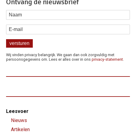
Ontvang de nieuwsbrief
Naam
E-mail
Wij vinden privacy belangrijk. We gaan dan ook zorgvuldig met
persoonsgegevens om. Lees er alles over in ons
privacy-statement
.
Footer-
Leesvoer
menu
Nieuws
Artikelen