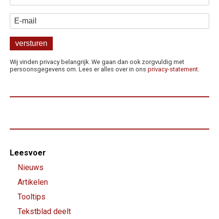
E-mail
Wij vinden privacy belangrijk. We gaan dan ook zorgvuldig met
persoonsgegevens om. Lees er alles over in ons
privacy-statement
.
Footer-
Leesvoer
menu
Nieuws
Artikelen
Tooltips
Tekstblad deelt