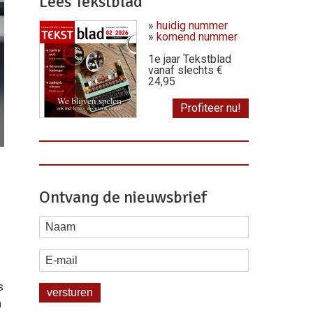
Lees Tekstblad
»
huidig nummer
»
komend nummer
1e jaar Tekstblad
vanaf slechts €
24,95
Profiteer nu!
Ontvang de nieuwsbrief
Naam
E-mail
s
n