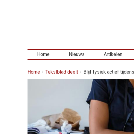
Home
Nieuws
Artikelen
Kruimelpad
You
Home
Tekstblad deelt
Blijf fysiek actief tijdens
are
here:
Afbeelding