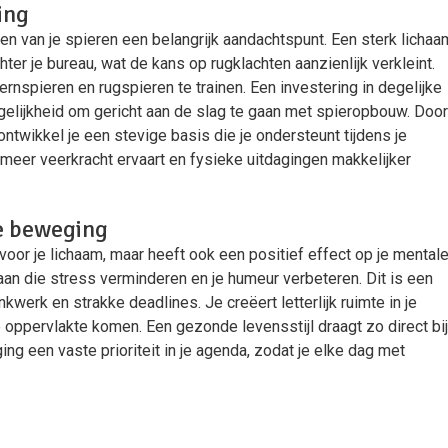
ing
ken van je spieren een belangrijk aandachtspunt. Een sterk lichaa
ter je bureau, wat de kans op rugklachten aanzienlijk verkleint.
rnspieren en rugspieren te trainen. Een investering in degelijke
elijkheid om gericht aan de slag te gaan met spieropbouw. Door
ontwikkel je een stevige basis die je ondersteunt tijdens je
meer veerkracht ervaart en fysieke uitdagingen makkelijker
e beweging
voor je lichaam, maar heeft ook een positief effect op je mental
 aan die stress verminderen en je humeur verbeteren. Dit is een
erk en strakke deadlines. Je creëert letterlijk ruimte in je
oppervlakte komen. Een gezonde levensstijl draagt zo direct bij
ing een vaste prioriteit in je agenda, zodat je elke dag met