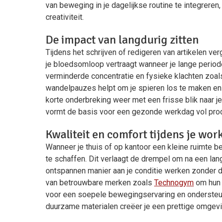
van beweging in je dagelijkse routine te integrere
creativiteit.
De impact van langdurig zitten
Tijdens het schrijven of redigeren van artikelen ve
je bloedsomloop vertraagt wanneer je lange periodes 
verminderde concentratie en fysieke klachten zoal
wandelpauzes helpt om je spieren los te maken en j
korte onderbreking weer met een frisse blik naar j
vormt de basis voor een gezonde werkdag vol produ
Kwaliteit en comfort tijdens je wor
Wanneer je thuis of op kantoor een kleine ruimte 
te schaffen. Dit verlaagt de drempel om na een la
ontspannen manier aan je conditie werken zonder da
van betrouwbare merken zoals
Technogym
om hun 
voor een soepele bewegingservaring en ondersteunt
duurzame materialen creëer je een prettige omgevin