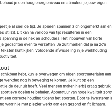
n, behoud je een hoog energieniveau en stimuleer je jouw eigen
rgeet je al snel de tijd. Je spieren spannen zich ongemerkt aan en
stilzit. Dit kan na verloop van tijd resulteren in een
s spanning in de nek en schouders. Het inbouwen van korte
e gedachten even te verzetten. Je zult merken dat je na zo'n
e teksten kunt kijken. Voldoende afwisseling in je werkhouding
ctiviteit.
kout
beschikbaar hebt, kun je overwegen om eigen sportmaterialen aan
nge werkdag nog in beweging te komen. Je kunt op een
t je de deur uit hoeft. Veel mensen maken hierbij graag gebruik
sportieve doelen te behalen. Apparatuur van hoge kwaliteit zorg
 een correcte houding tijdens het sporten. Door te investeren i
g waarin je met plezier werkt aan een gezond en fit lichaam.