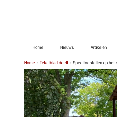
Home
Nieuws
Artikelen
Kruimelpad
You
Home
Tekstblad deelt
Speeltoestellen op het s
are
here:
Afbeelding