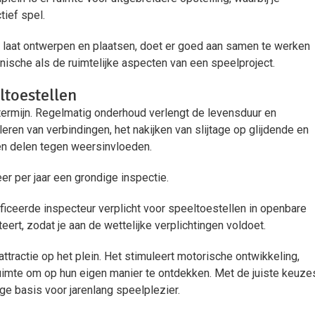
tief spel.
laat ontwerpen en plaatsen, doet er goed aan samen te werken
hnische als de ruimtelijke aspecten van een speelproject.
ltoestellen
 termijn. Regelmatig onderhoud verlengt de levensduur en
leren van verbindingen, het nakijken van slijtage op glijdende en
en delen tegen weersinvloeden.
r per jaar een grondige inspectie.
ificeerde inspecteur verplicht voor speeltoestellen in openbare
ert, zodat je aan de wettelijke verplichtingen voldoet.
tractie op het plein. Het stimuleert motorische ontwikkeling,
ruimte om op hun
eigen manier te
ontdekken. Met de juiste keuze
vige basis voor jarenlang speelplezier.