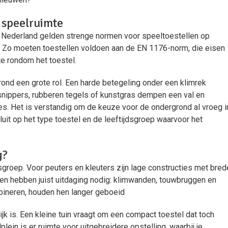
e speelruimte
. In Nederland gelden strenge normen voor speeltoestellen op
. Zo moeten toestellen voldoen aan de EN 1176-norm, die eisen
mte rondom het toestel.
nd een grote rol. Een harde betegeling onder een klimrek
utsnippers, rubberen tegels of kunstgras dempen een val en
s. Het is verstandig om de keuze voor de ondergrond al vroeg i
uit op het type toestel en de leeftijdsgroep waarvoor het
g?
dsgroep. Voor peuters en kleuters zijn lage constructies met bred
ren hebben juist uitdaging nodig: klimwanden, touwbruggen en
ineren, houden hen langer geboeid
k is. Een kleine tuin vraagt om een compact toestel dat toch
ein is er ruimte voor uitgebreidere opstelling, waarbij je