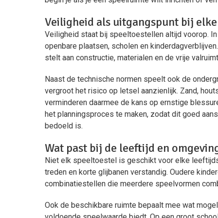
Veiligheid als uitgangspunt bij elk
Veiligheid staat bij speeltoestellen altijd voorop
openbare plaatsen, scholen en kinderdagverblijven
stelt aan constructie, materialen en de vrije valrui
Naast de technische normen speelt ook de ondergro
vergroot het risico op letsel aanzienlijk. Zand, ho
verminderen daarmee de kans op ernstige blessure
het planningsproces te maken, zodat dit goed aansl
bedoeld is.
Wat past bij de leeftijd en omgevin
Niet elk speeltoestel is geschikt voor elke leeftij
treden en korte glijbanen verstandig. Oudere kinde
combinatiestellen die meerdere speelvormen comb
Ook de beschikbare ruimte bepaalt mee wat mogelij
voldoende speelwaarde biedt. Op een groot schoolpl