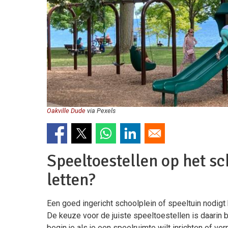
Oakville Dude
via Pexels
Speeltoestellen op het sc
letten?
Een goed ingericht schoolplein of speeltuin nodig
De keuze voor de juiste speeltoestellen is daarin
begin je als je een speelruimte wilt inrichten of ve