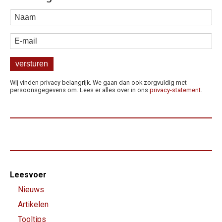
Naam
E-mail
Wij vinden privacy belangrijk. We gaan dan ook zorgvuldig met
persoonsgegevens om. Lees er alles over in ons
privacy-statement
.
Footer-
Leesvoer
menu
Nieuws
Artikelen
Tooltips