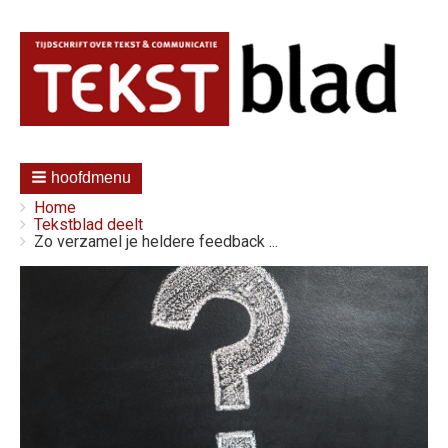
hoofdmenu
Kruimelpad
You
Home
are
Tekstblad deelt
here:
Zo verzamel je heldere feedback ...
Afbeelding