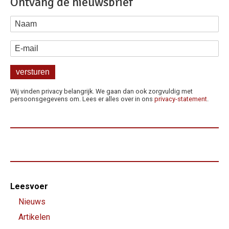
Ontvang de nieuwsbrief
Naam
E-mail
Wij vinden privacy belangrijk. We gaan dan ook zorgvuldig met
persoonsgegevens om. Lees er alles over in ons
privacy-statement
.
Footer-
Leesvoer
menu
Nieuws
Artikelen