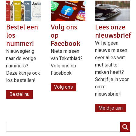
Bestel een
Volg ons
Lees onze
los
op
nieuwsbrief
nummer!
Facebook
Wil je geen
nieuws missen
Nieuwsgierig
Niets missen
over alles wat
naar de vorige
van Tekstblad?
met taal te
nummers?
Volg ons op
maken heeft?
Deze kan je ook
Facebook.
Schrijf je in voor
los bestellen!
onze
Volg ons
nieuwsbrief!
Bestel nu
Meld je aan
Zoeken
Zoeken