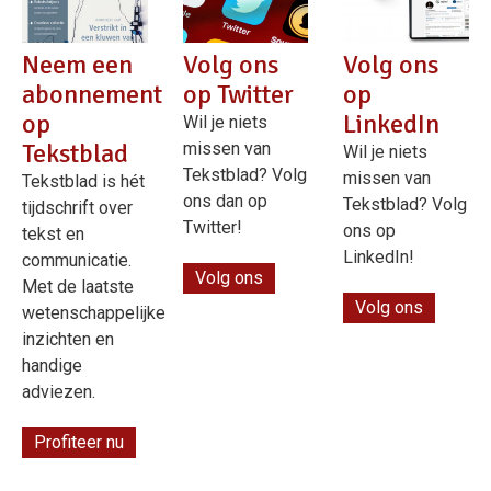
Neem een
Volg ons
Volg ons
abonnement
op Twitter
op
op
LinkedIn
Wil je niets
Tekstblad
missen van
Wil je niets
Tekstblad? Volg
missen van
Tekstblad is hét
ons dan op
Tekstblad? Volg
tijdschrift over
Twitter!
ons op
tekst en
LinkedIn!
communicatie.
Volg ons
Met de laatste
Volg ons
wetenschappelijke
inzichten en
handige
adviezen.
Profiteer nu