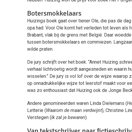
Botersmokkelaars
Huizings boek gaat over tiener Ole, die pas de dag
opa had. Voor Ole komt het verleden tot leven als h
Brabant, vlak bij de grens met België. Daar woedde 
tussen botersmokkelaars en commiezen. Langzaam 
wilde praten.
De jury schrijft over het boek: “Annet Huizing schre
verhaal lichtvoetig wordt aangesneden en waarin hu
wisselen.” De jury is vol lof over de wijze waarop 
op onnadrukkelijke wijze tot leerstof maakt voor e
was zo enthousiast dat Huizing ook de Jonge Bec
Andere genomineerden waren Linda Dielemans (
He
Letterie (
Waarom de maan verdwijnt
), Christine L
Verstegen (
Ik zal je bewaren
).
Van tekstschrijver naar fictieschrij