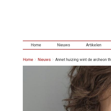
Home
Nieuws
Artikelen
Kruimelpad
You
Home
Nieuws
Annet huizing wint de archeon th.
are
here:
Afbeelding