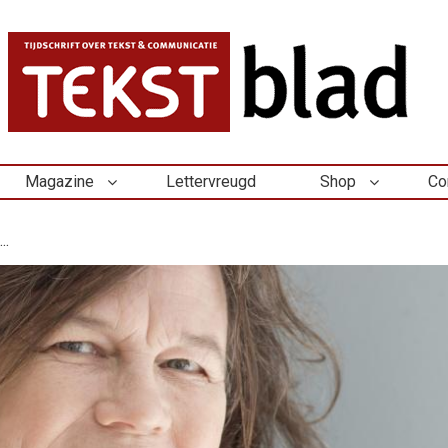
Magazine
Lettervreugd
Shop
Co
..