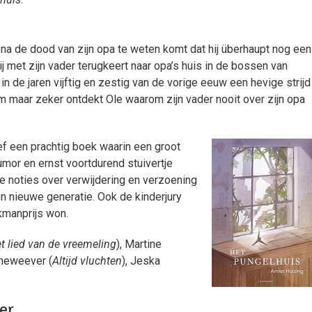
 na de dood van zijn opa te weten komt dat hij überhaupt nog een
ij met zijn vader terugkeert naar opa’s huis in de bossen van
in de jaren vijftig en zestig van de vorige eeuw een hevige strijd
maar zeker ontdekt Ole waarom zijn vader nooit over zijn opa
ef een prachtig bo
ek waarin een groot
mor en ernst voortdurend stuivertje
ze noties over verwijdering en verzoening
en nieuwe generatie. Ook de kinderjury
kmanprijs won.
t lied van de vreemeling
), Martine
inneweever (
Altijd vluchten
), Jeska
ver