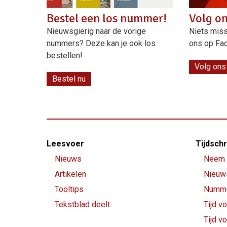
Bestel een los nummer!
Volg o
Nieuwsgierig naar de vorige
Niets miss
nummers? Deze kan je ook los
ons op Fa
bestellen!
Volg ons
Bestel nu
Footer-
Leesvoer
Tijdschr
menu
Nieuws
Neem 
Artikelen
Nieuw
Tooltips
Numme
Tekstblad deelt
Tijd vo
Tijd v