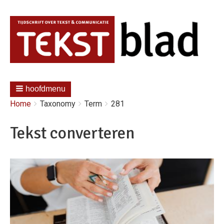
hoofdmenu
Kruimelpad
You
Home
Taxonomy
Term
281
are
here:
Tekst converteren