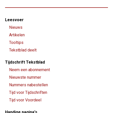
Footer-
Leesvoer
menu
Nieuws
Artikelen
Tooltips
Tekstblad deelt
Tijdschrift Tekstblad
Neem een abonnement
Nieuwste nummer
Nummers nabestellen
Tijd voor Tijdschriften
Tijd voor Voordeel
Handige pagina's