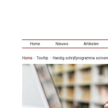
Home
Nieuws
Artikelen
Kruimelpad
You
Home
Tooltip
Handig schrijfprogramma scrivene
are
here:
Afbeelding