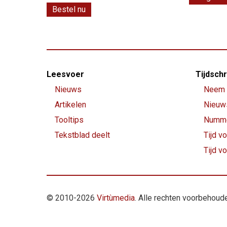
Bestel nu
Footer-
Leesvoer
Tijdschr
menu
Nieuws
Neem 
Artikelen
Nieuw
Tooltips
Numme
Tekstblad deelt
Tijd vo
Tijd v
© 2010-
2026
Virtùmedia
. Alle rechten voorbehoud