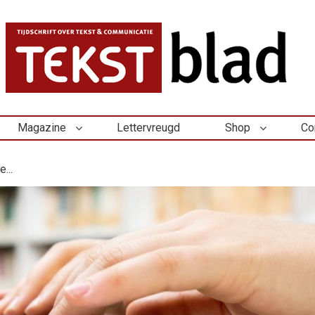
Magazine
Lettervreugd
Shop
Co
...