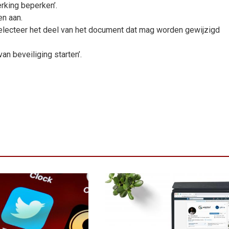
erking beperken’.
en aan.
selecteer het deel van het document dat mag worden gewijzigd
an beveiliging starten’.