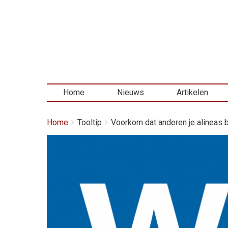
Home
Nieuws
Artikelen
Kruimelpad
You
Home
Tooltip
Voorkom dat anderen je alineas b.
are
here:
Afbeelding