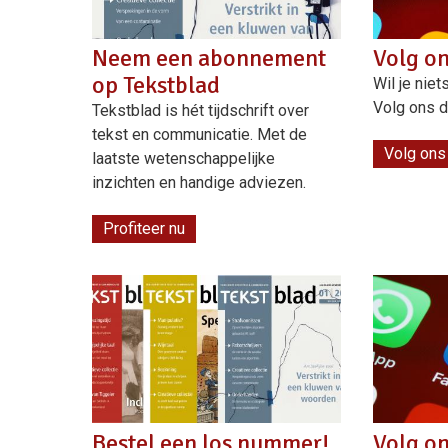
Neem een abonnement
Volg on
op Tekstblad
Wil je nie
Volg ons d
Tekstblad is hét tijdschrift over
tekst en communicatie. Met de
Volg ons
laatste wetenschappelijke
inzichten en handige adviezen.
Profiteer nu
Bestel een los nummer!
Volg o