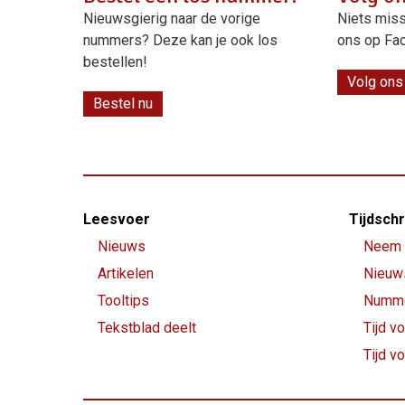
Nieuwsgierig naar de vorige
Niets miss
nummers? Deze kan je ook los
ons op Fa
bestellen!
Volg ons
Bestel nu
Footer-
Leesvoer
Tijdschr
menu
Nieuws
Neem 
Artikelen
Nieuw
Tooltips
Numme
Tekstblad deelt
Tijd vo
Tijd v