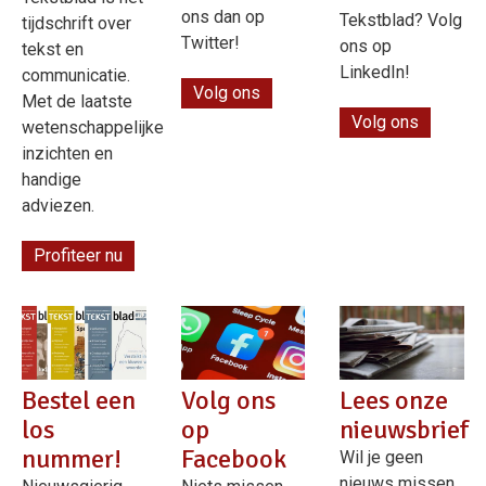
ons dan op
Tekstblad? Volg
tijdschrift over
Twitter!
ons op
tekst en
LinkedIn!
communicatie.
Volg ons
Met de laatste
Volg ons
wetenschappelijke
inzichten en
handige
adviezen.
Profiteer nu
Bestel een
Volg ons
Lees onze
los
op
nieuwsbrief
nummer!
Facebook
Wil je geen
nieuws missen