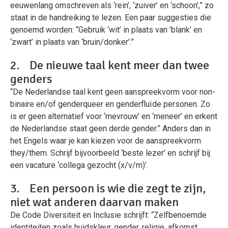
eeuwenlang omschreven als ‘rein’, ‘zuiver’ en ‘schoon’,” zo
staat in de handreiking te lezen. Een paar suggesties die
genoemd worden: “Gebruik ‘wit’ in plaats van ’blank’ en
‘zwart’ in plaats van ‘bruin/donker’.”
2. De nieuwe taal kent meer dan twee
genders
“De Nederlandse taal kent geen aanspreekvorm voor non-
binaire en/of genderqueer en genderfluïde personen. Zo
is er geen alternatief voor ‘mevrouw’ en ‘meneer’ en erkent
de Nederlandse staat geen derde gender.” Anders dan in
het Engels waar je kan kiezen voor de aanspreekvorm
they/them. Schrijf bijvoorbeeld ‘beste lezer’ en schrijf bij
een vacature ‘collega gezocht (x/v/m)’.
3. Een persoon is wie die zegt te zijn,
niet wat anderen daarvan maken
De Code Diversiteit en Inclusie schrijft: “Zelfbenoemde
identiteiten zoals huidskleur, gender, religie, afkomst,