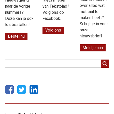
Nieuwsgierig
Niets missen
over alles wat
naar de vorige
van Tekstblad?
met taal te
nummers?
Volg ons op
maken heeft?
Deze kan je ook
Facebook.
Schrijf je in voor
los bestellen!
onze
Volg ons
nieuwsbrief!
Bestel nu
Meld je aan
Zoeken
Zoeken