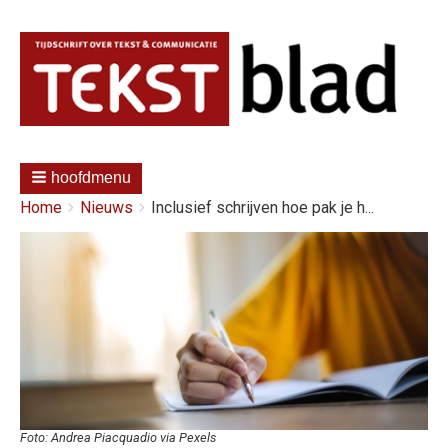
hoofdmenu
Kruimelpad
You
Home
Nieuws
Inclusief schrijven hoe pak je h...
are
here:
Afbeelding
Foto: Andrea Piacquadio via Pexels