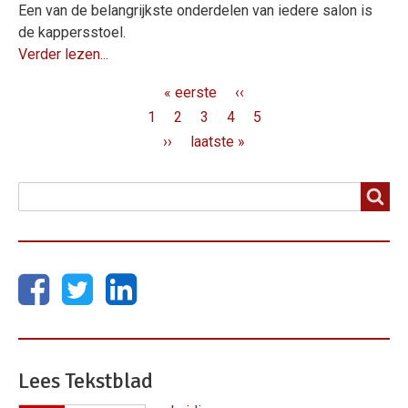
Een van de belangrijkste onderdelen van iedere salon is
de kappersstoel.
Verder lezen...
Paginering
Eerste
« eerste
Vorige
‹‹
pagina
pagina
Page
1
Page
2
Huidige
3
Page
4
Page
5
pagina
Volgende
››
Laatste
laatste »
pagina
pagina
Zoeken
Zoeken
Lees Tekstblad